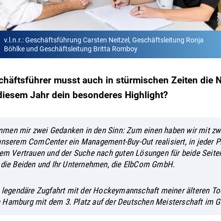
v.l.n.r.: Geschäftsführung Carsten Neitzel, Geschäftsleitung Ronja
Böhlke und Geschäftsleitung Britta Romboy
schäftsführer musst auch in stürmischen Zeiten die
 diesem Jahr dein besonderes Highlight?
men mir zwei Gedanken in den Sinn: Zum einen haben wir mit zw
unserem ComCenter ein Management-Buy-Out realisiert, in jeder 
tem Vertrauen und der Suche nach guten Lösungen für beide Seiten
 die Beiden und Ihr Unternehmen, die ElbCom GmbH.
e legendäre Zugfahrt mit der Hockeymannschaft meiner älteren To
 Hamburg mit dem 3. Platz auf der Deutschen Meisterschaft im 