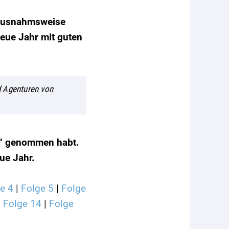
r ausnahmsweise
neue Jahr mit guten
d Agenturen von
n…“ genommen habt.
ue Jahr.
e 4
|
Folge 5
|
Folge
|
Folge 14
|
Folge