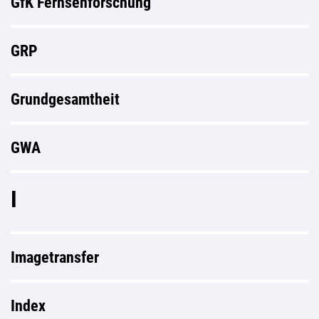
GfK Fernsehforschung
GRP
Grundgesamtheit
GWA
I
Imagetransfer
Index