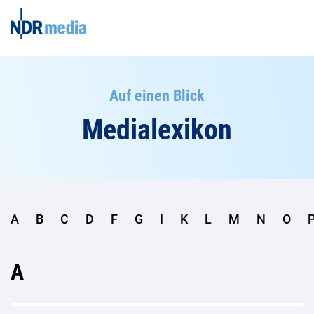
Auf einen Blick
Medialexikon
A
B
C
D
F
G
I
K
L
M
N
O
A